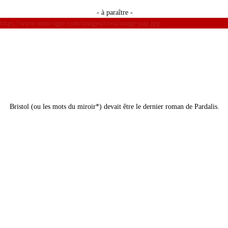
- à paraître -
https://www.semi-ogre.com/images/r/rou/rouge-pap.jpg
Bristol (ou les mots du miroir*) devait être le dernier roman de Pardalis.